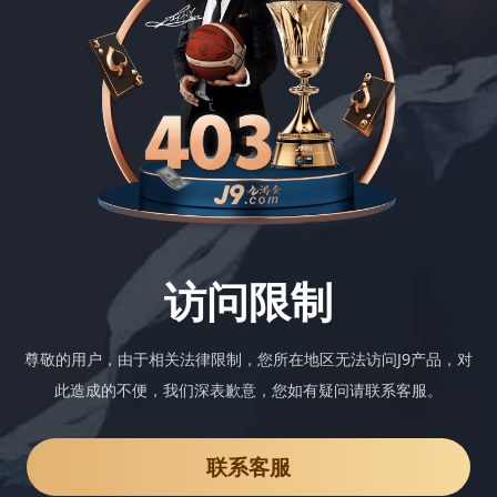
访问限制
尊敬的用户，由于相关法律限制，您所在地区无法访问J9产品，对
此造成的不便，我们深表歉意，您如有疑问请联系客服。
联系客服